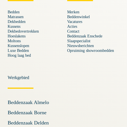
Bedden
Merken
Matrassen
Beddenwinkel
Dekbedden
Vacatures
Kussens
Acties
Dekbedovertrekken
Contact
Hoeslakens
Beddenzaak Enschede
Moltons
Slaapspecialist
Kussenslopen
Nieuwsberichten
Luxe Bedden
Opruiming showroombedden
Hoog laag bed
Werkgebied
Beddenzaak Almelo
Beddenzaak Borne
Beddenzaak Delden