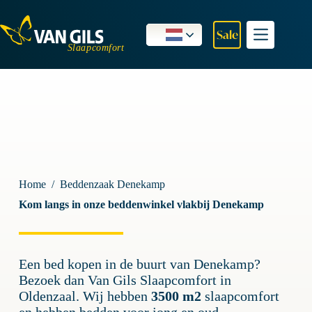
Ga
naar
de
Sale
inhoud
Home
/
Beddenzaak Denekamp
Kom langs in onze beddenwinkel vlakbij Denekamp
Een bed kopen in de buurt van Denekamp?
Bezoek dan Van Gils Slaapcomfort in
Oldenzaal. Wij hebben
3500 m2
slaapcomfort