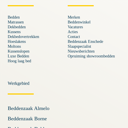
Bedden
Merken
Matrassen
Beddenwinkel
Dekbedden
Vacatures
Kussens
Acties
Dekbedovertrekken
Contact
Hoeslakens
Beddenzaak Enschede
Moltons
Slaapspecialist
Kussenslopen
Nieuwsberichten
Luxe Bedden
Opruiming showroombedden
Hoog laag bed
Werkgebied
Beddenzaak Almelo
Beddenzaak Borne