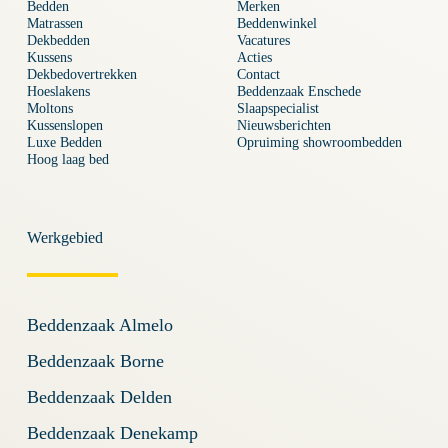
Bedden
Merken
Matrassen
Beddenwinkel
Dekbedden
Vacatures
Kussens
Acties
Dekbedovertrekken
Contact
Hoeslakens
Beddenzaak Enschede
Moltons
Slaapspecialist
Kussenslopen
Nieuwsberichten
Luxe Bedden
Opruiming showroombedden
Hoog laag bed
Werkgebied
Beddenzaak Almelo
Beddenzaak Borne
Beddenzaak Delden
Beddenzaak Denekamp