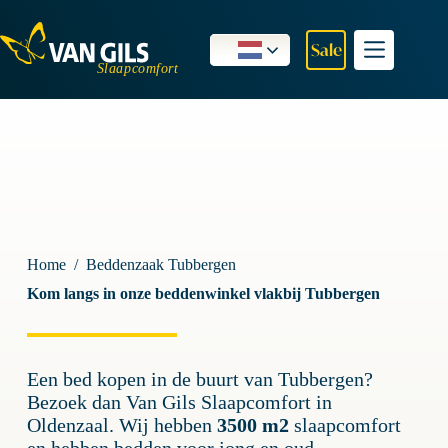
Ga
naar
de
Sale
inhoud
Home
/
Beddenzaak Tubbergen
Kom langs in onze beddenwinkel vlakbij Tubbergen
Een bed kopen in de buurt van Tubbergen?
Bezoek dan Van Gils Slaapcomfort in
Oldenzaal. Wij hebben
3500 m2
slaapcomfort