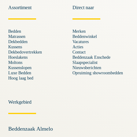
Assortiment
Direct naar
Bedden
Merken
Matrassen
Beddenwinkel
Dekbedden
Vacatures
Kussens
Acties
Dekbedovertrekken
Contact
Hoeslakens
Beddenzaak Enschede
Moltons
Slaapspecialist
Kussenslopen
Nieuwsberichten
Luxe Bedden
Opruiming showroombedden
Hoog laag bed
Werkgebied
Beddenzaak Almelo