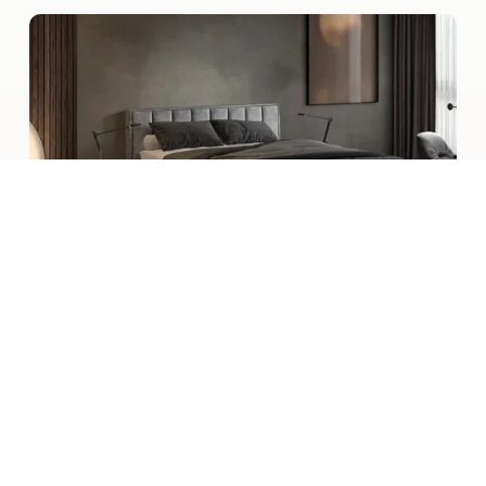
Bij de grootste slaapspeciaalzaak van Oost-
Nederland geniet je van een uniek voordeel: wij
bieden de laagste prijsgarantie op onze
volledige boxspringcollectie. Kom langs in onze